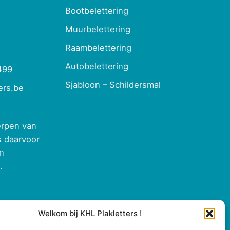
Bootbelettering
Muurbelettering
Raambelettering
Autobelettering
499
Sjabloon – Schildersmal
ers.be
erpen van
s daarvoor
en
.
Welkom bij KHL Plakletters !