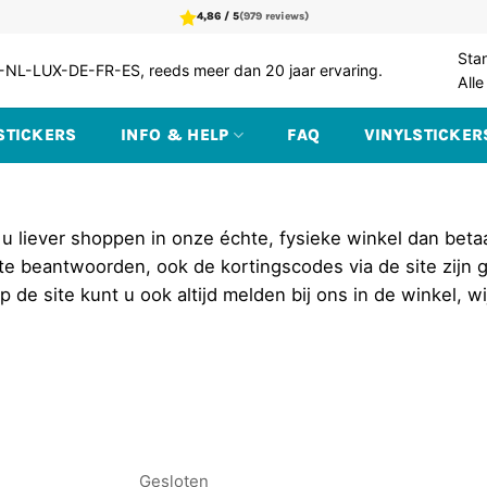
4,86 / 5
(979 reviews)
Sta
BE-NL-LUX-DE-FR-ES, reeds meer dan 20 jaar ervaring.
Alle
STICKERS
INFO & HELP
FAQ
VINYLSTICKER
omt u liever shoppen in onze échte, fysieke winkel dan bet
te beantwoorden, ook de kortingscodes via de site zijn g
 de site kunt u ook altijd melden bij ons in de winkel, w
Gesloten