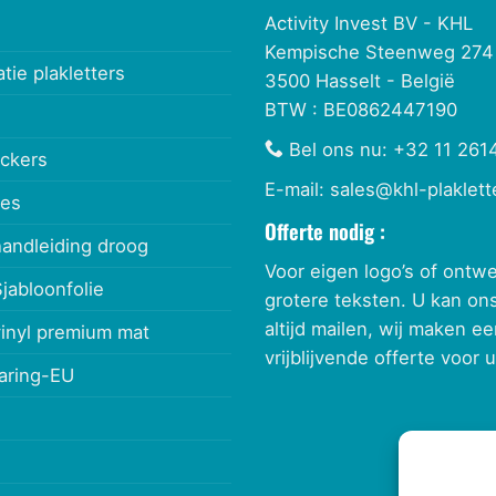
Activity Invest BV - KHL
Kempische Steenweg 274
atie plakletters
3500 Hasselt - België
BTW : BE0862447190
Bel ons nu:
+32 11 261
ickers
E-mail:
sales@khl-plaklett
ies
Offerte nodig :
handleiding droog
Voor eigen logo’s of ontw
Sjabloonfolie
grotere teksten. U kan on
altijd mailen, wij maken e
vinyl premium mat
vrijblijvende offerte voor u
laring-EU